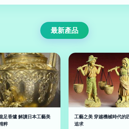
最新產品
龍足香爐 解讀日本工藝美
工藝之美 穿越機械時代的
精粹
追求