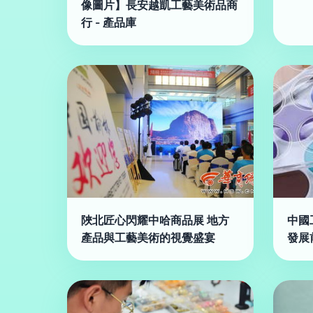
像圖片】長安越凱工藝美術品商
行 - 產品庫
陜北匠心閃耀中哈商品展 地方
中國
產品與工藝美術的視覺盛宴
發展