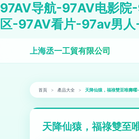
97AV导航-97AV电影院-
区-97AV看片-97av男人
上海丞一工貿有限公司
首頁
>
產品大全
>
天降仙猿，福祿雙至唯壽曜
天降仙猿，福祿雙至