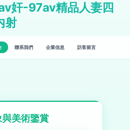
7av奸-97av精品人妻四
内射
全
聯系我們
企業信息
訪客留言
象與美術鑒賞