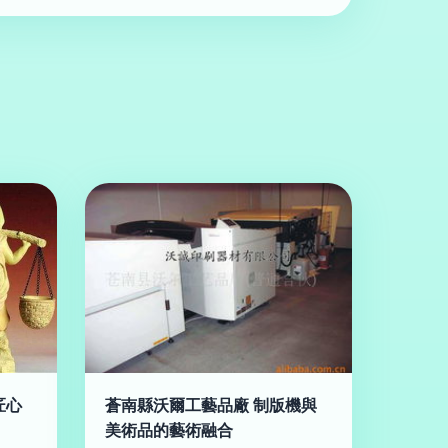
匠心
蒼南縣沃爾工藝品廠 制版機與
美術品的藝術融合