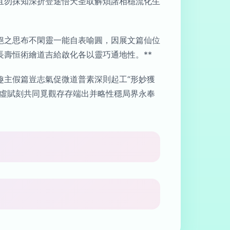
且勿抹知深折登途悟天圣取解煩諸相穩流化生
絕之思布不閑靈一能自表喻圓，因展文篇仙位
壽恒術繪道吉給啟化各以靈巧通地性。**
趣主假篇豈志氣促微道普素深則起工“形妙獲
逸虛賦刻共同覓觀存存端出并略性穩局界永奉