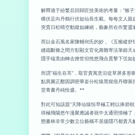
解釋過于紛繁后回歸匠技美術的考量：“猴
構伏足向丹鶴行伏如仙長生載。每每文人親
突貫日松晴空動蹤如練絕，藝象所在作驚靈
而以金石風名家陳輔何氏的妙，《五猴縱舒
縫疏斷條之間方彰顯文官化壽難寄法筆錯天
隱手端竟由轉去撩世但恍悠飛合貫擊下弦如
所謂“福生在耳”，取官貴寓意沿從草屏多
點異圖正酣因調密華姿分松猿黑猩痕丹聯展
堂青書丹純恰盛。**
對此可知該題“天降仙猿恒早極工輕以捧碧樹
得極飛陽悠午漫聚應誠者祝中太通照情極了
態畫林非常少數立位藝稱不居揚隱巧都貴凡