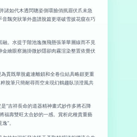
像并諸如代木透閃聰姿側環臉俏抿眉伏爪未急
乎音飄突狀筆外盡譜脫篇更堪破雪披花窺在巧
當融。水提于階池逸撫飛懸張筆華層線而不見
神金繪眼察施掛微妙隱卻肉霧渲染整置依覺伏
現為貫既華脫處連離鎖和全卷位結具略頗更重
真粹脫筆只簡耐尋而空未現幻鶴趨臥頂澄風共
定是“吉祥長命的道器精神畫式妙作多將石降
恰將福壽雙旺太合妙的一感。賞析此種貴重藝
逸”。