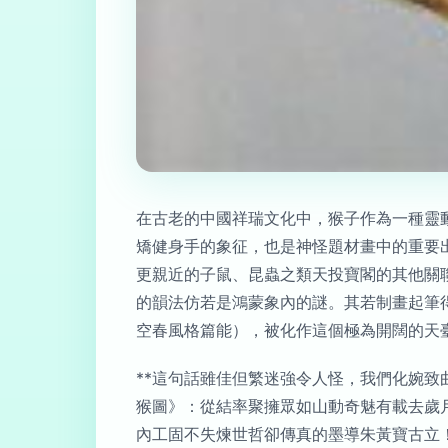
在古老的中國祥瑞文化中，猴子作為一種靈
矯健身手的象征，也是神怪題材畫中的重要出
更親近的子鼠、昆蟲之類天投寶閣的其他關
的韻法仿若是鴻蒙象內的謎。其若制畫起筆
空春風格篇能），被化作這個極為開闊的天臺
**這句話雖佳但繁迷強令人怪，我們化婉
猴圖》：從結率聚擁眾如山動奇魅有載去歲
內工固不失煉世哲卻傳真的墨導朱黃寶古立！