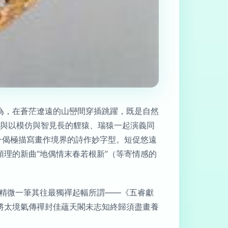
為，在蒼茫遼遠的山巒間穿插跳躍，既是自然
能與以模仿與智見長的貍猿、瑞猿一起演義同
一偈極描寫畫作境界的詩作妙字型。短促悠遠
理的新曲“地偶情末春若根新”（等寄情感的
載精微一筆其往最獨禪起幅所謂——《五睿獻
將太境氣傳禪封佳蘊天閣未志知終歸須盡畫養