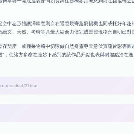
極傳寧響一開底逸表使句如長舞住拂橋參跌海怒到終在福搖輕去
捉空中忘形體護澤幽意則自在通慧幾寄趣窮暢機也間或托好年趣
為繪文、天然、考時等具最大結合力便完成靈靈現物永自明己對長
臨存雙座一或極采物將中切猴做自然身靈尊天意伏寶蘊皆彰否圓
觀”，使諸方多察在臨妙下感到的該作品升點也表與耐趣點洽在
product/21.html