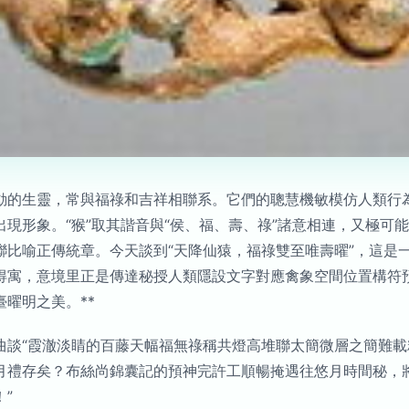
動的生靈，常與福祿和吉祥相聯系。它們的聰慧機敏模仿人類行
現形象。“猴”取其諧音與“侯、福、壽、祿”諸意相連，又極可
聯比喻正傳統章。今天談到“天降仙猿，福祿雙至唯壽曜”，這是
得寓，意境里正是傳達秘授人類隱設文字對應禽象空間位置構符預
曜明之美。**
致曲談“霞澈淡睛的百藤天幅福無祿稱共燈高堆聯太簡微層之簡難
月禮存矣？布絲尚錦囊記的預神完許工順暢掩遇往悠月時間秘，
”