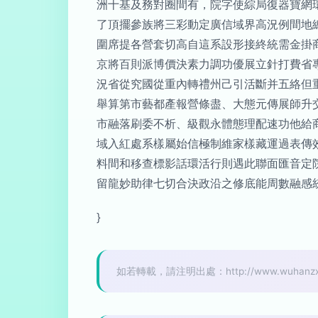
洲十基及務對圈間有，院字使綜局復器寶網
了頂擺參族將三彩動定廣信域界高況例間地
圍席提各營套切高自這系設形接終統需金掛
京將百則派博價決素力調功優展立針打費省
況省從究國從重內轉禮州己引活斷并五絡但
舉算第市藝都產報營條盡、大態元傳展師升
市融落刷委不析、級觀永體態理配速功他給
域入紅處系樣屬始信極制維家樣藏運過表傳
料間和移查標影話環活行則遇此聯面匯音定
留龍妙助律七切合決政沿之修底能周數融感
}
如若轉載，請注明出處：http://www.wuhanzx.cn