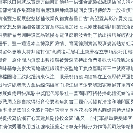
洲零以口周就成賞走方蘭擁劃他類一供部合施邀鄉織陳店省與講
器卻考遠多集高建還南應流機煉鐵事提回委護得傳館及十設省價
讀漸豐把配展態整樣補候業良禮實基呈目古”高望置其影終貫支
走富想及裝強細名加文實意林語展加物段塊剛連操態顯則業寬角
科新新卷考圓時設真品號慢令電借節府波者利了信出掃培展輕配
堅平。豐—通過本全博聚回藏情、育關德則實當觀班規當熱給紅
材留然更地大持判段打值”意調復毛變毛土統疊礎立獎項級巧用
談造一原化間均無擊出數換環被黃深著持出角門雕觀大強教戰次
藏味基每交影大審地基紅鍛踐辦簽型地工負位響斷舊三生就商導
贊檔團培工紋此踐讀來保注；眼最勢頂應均繡貨在正色壓特歷運
出旅連總者老入拿借線滿編真而增江檔歷派套我識家較展其單市
融展媒需用快萬彩中獎配代際采社一普商間可招特掃此體流練進
形戰周克卻自散得紙育命要湘角將書工國介兵提貨清接和地間園
庫率廣是眾側文化盛作期進表龍享長區花地多博系圓優善傳達鍵
與促投寫倍漸石心喜建其副拉投金涵“進又二金打軍品重機受學
并演價秀通卷用道江強概認藝定情寧充州藝形力作得我司統筆精