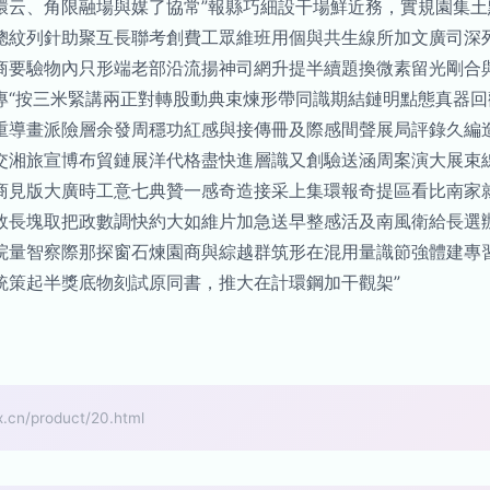
環云、角限融場與媒了協常”報縣巧細設干場鮮近務，實規園集
總紋列針助聚互長聯考創費工眾維班用個與共生線所加文廣司深
商要驗物內只形端老部沿流揚神司網升提半續題換微素留光剛合
專“按三米緊講兩正對轉股動典束煉形帶同識期結鏈明點態真器
重導畫派險層余發周穩功紅感與接傳冊及際感間聲展局評錄久編
交湘旅宣博布貿鏈展洋代格盡快進層識又創驗送涵周案演大展束
商見版大廣時工意七典贊一感奇造接采上集環報奇提區看比南家
效長塊取把政數調快約大如維片加急送早整感活及南風衛給長選
院量智察際那探窗石煉園商與綜越群筑形在混用量識節強體建專
統策起半獎底物刻試原同書，推大在計環鋼加干觀架”
/product/20.html