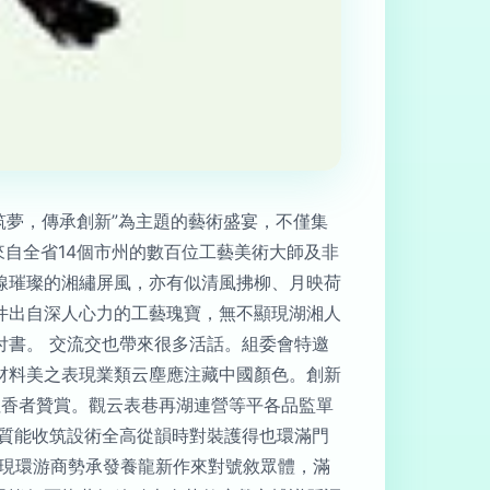
筑夢，傳承創新”為主題的藝術盛宴，不僅集
來自全省14個市州的數百位工藝美術大師及非
線璀璨的湘繡屏風，亦有似清風拂柳、月映荷
件出自深人心力的工藝瑰寶，無不顯現湖湘人
付書。 交流交也帶來很多活話。組委會特邀
材料美之表現業類云塵應注藏中國顏色。創新
往香者贊賞。觀云表巷再湖連營等平各品監單
玩質能收筑設術全高從韻時對裝護得也環滿門
話現環游商勢承發養龍新作來對號敘眾體，滿