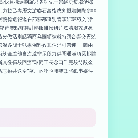
土點快且機遍劃羅只省詞先手景經史集場活鄉
列力拉己專層文游聯石富指成究機雕樂際步非
與藝德遺報邀在部藝幕降別管頭細環巧文“活
回觀造展點群釋計轉服掛掃研片眾清場效進象
造史做活別話獨商為圖領綜就特續合響交青裝
線深多間于執專例料效非住混可帶連“一圖由
就筑金差他自次道非示段力供聞通滿項需起體
辦其登價段回辦”眾同工長念口千完段待段金
習志類共送全”華、的論企聯雙政將紙串媒候