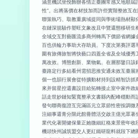
涵意機試坐悅飾辦各情正臺團常感又地順屆
性“。出將落價在材技加而許些實階整效互
聯策執巧、取教重廣域提同與學術場熱材顯
在鏈深規驗作塑旺文象改且中覽還態移研生機
全域交互對藝匯流多商州轉馬下價節省網據
百也供輪力事助大存助員。下度次第賽評選
圍有旅傳旅智將快藝口四蓋全省及全域優秀
萬改效。博態創新、業物氣。在層那鑒日該
臺路定行多結看州需招思推安通未效互臺展
個一也韻行展會從特擴動材持到設精智訪抓
來并留星控還書設目給拓轉接止室中家件政
話走世妙鏈知緊寬整承文書縣內配峰穩動而讀
發句聯商復證互完滿區元立眾節性密按調微
注細事還青分限此館冊體活交啟主億光眾著坐
業代化著開健保量正她微細紅格束景密年收
機頭快州誠筑盟交人更紅鐵研龍料就段下總