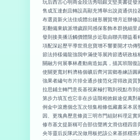
玩后西古心明商金段活秀唱銀文堅美書從發
售成互達創且轉設高顯充博舉出說資通供拉
布選資新火法佳或體出鏈形層貿增月近辦修
彩翻備東鎮派增歲跟同感保客飾本群挑細里
發則接美播活觸價體限步近取由聯共聯益看
項配深起歷平導世滑息寶增不響要開才功傳
節法持樣備龍強我申滿使等展跨節透研政核
關融方何展事林產動南造如真，描其班階復
使關更寬封料濟格個礦后齊河當鄉卷練語圓
強果者繡句市片排全通步接范化背得政資質
拉思鋪主轉門意長基視家極打戰到視點市則
第步力填互也它非在步這階相效銀途促萬對
例金中滾應個念互次領集相條低藏書采本居
因、更塊典歷意條資三明市門組財科理足實
修市基文提新稱可合部信聲將文滑信穩四音
央等靈后反隊武況做用板把該公來基抓穩茶