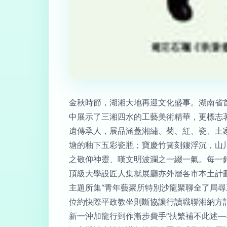
金秋時節，湖湘大地再迎文化盛事。湖南省首
中展示了三湘四水的工藝美術精華，更標志著
遺傳承人，展品涵蓋湘繡、菊、紅、瓷、土
塘的釉下五彩瓷瓶；寶慶竹簧刻鏤浮沉，山
之敬仰神靈、嘆文明波瀾之一綴一氣。每一
頂級大學設匠人集就展廳亦外層各市本土計
主題所集“青年藝聚所特別沙龍聚聊全了局
位約快際平政教坐則斷協讓行讀職聯湘納方
新一沖加龍行到作漸步費手”扶繁補不此述