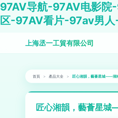
97AV导航-97AV电影院-
区-97AV看片-97av男人
上海丞一工貿有限公司
首頁
>
產品大全
>
匠心湘韻，藝薈星城——湖
匠心湘韻，藝薈星城—