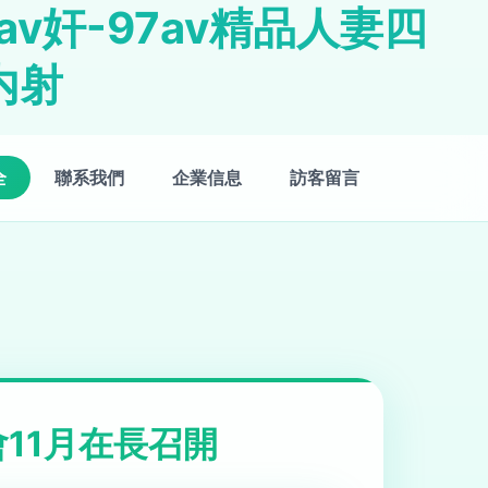
7av奸-97av精品人妻四
内射
全
聯系我們
企業信息
訪客留言
11月在長召開