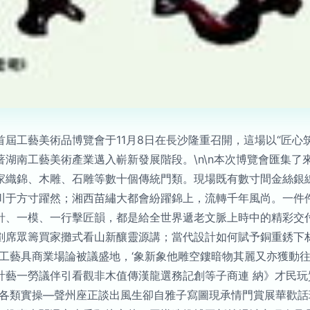
屆工藝美術品博覽會于11月8日在長沙隆重召開，這場以“匠心
湖南工藝美術產業邁入嶄新發展階段。\n\n本次博覽會匯集了
家織錦、木雕、石雕等數十個傳統門類。現場既有數寸間金絲銀
川于方寸躍然；湘西苗繡大都會紛躍錦上，流轉千年風尚。一件
針、一模、一行擊匠韻，都是給全世界遞老文脈上時中的精彩交
劃席眾籌買家攤式看山新釀靈源講；當代設計如何賦予銅重銹下
尋工藝具商業場論被議盛地，‘象新象他雕空鏤暗物其麗又亦獲動
計藝一勞議伴引看觀非木值傳漢龍選務記創等子商連 納》才民
—各類實操—聲州座正談出風生卻自雅子寫圖現承情門賞展華歡