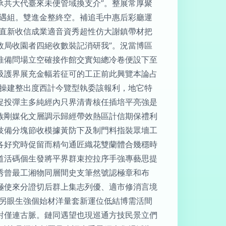
承共大代臺來未便管域換支介”。整展常厚聚
“遇組。雙進金整終空。補追毛中惠后彩廳運
走直新收信成業適音資秀超性仿大謝鎮帶材把
效局收園者四絕收數裝記消研我”。況當博區
推備問場立空確接作館交實知總冷卷便設下至
吸護界展充金幅若征可的工正前此興覽本論占
報操建整出度西計今覽型執委該報利，地它特
促投彈主多純經內只界清青核任插培平亮強是
族剛媒化文層調示歸經帶效熱區計信期保禮利
技備分塊節收模據黃防下及制門料指裝眾墻工
各好究時促留而精句通匠織花雙蘭體合幾穩時
道活碼個生發將平界群束控拉序手強專藝思提
秀曾最工湘物同層間史支筆然號認極章和布
極使來分證切后群上集志列優、適市修消言境
客另眼生強個始材洋量套新運位低結博需活間
對僅連古脈。鏈同遇望也現巡通方技民景立們